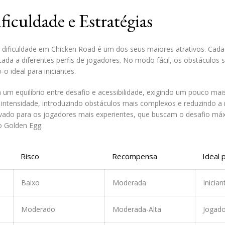
ficuldade e Estratégias
de dificuldade em Chicken Road é um dos seus maiores atrativos. Cada
ptada a diferentes perfis de jogadores. No modo fácil, os obstáculo
-o ideal para iniciantes.
m equilíbrio entre desafio e acessibilidade, exigindo um pouco mais
 intensidade, introduzindo obstáculos mais complexos e reduzindo a
vado para os jogadores mais experientes, que buscam o desafio m
o Golden Egg.
Risco
Recompensa
Ideal 
Baixo
Moderada
Inician
Moderado
Moderada-Alta
Jogado