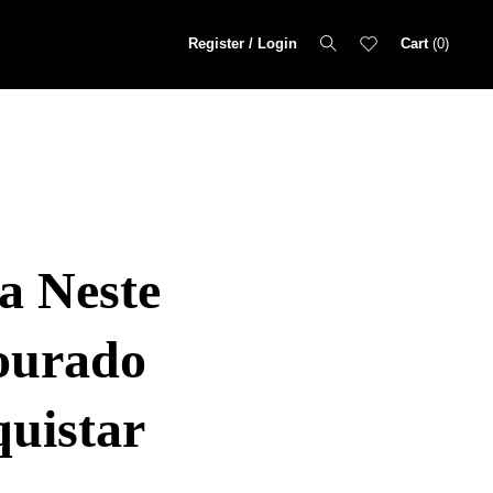
Register / Login
Cart
0
a Neste
ourado
uistar