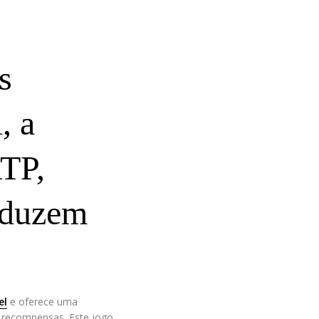
s
, a
RTP,
onduzem
el
e oferece uma
e recompensas. Este jogo