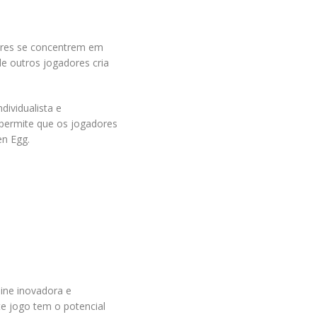
dores se concentrem em
e outros jogadores cria
dividualista e
, permite que os jogadores
en Egg.
ine inovadora e
te jogo tem o potencial