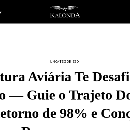
y
UNCATEGORIZED
tura Aviária Te Desafi
io — Guie o Trajeto D
etorno de 98% e Conq