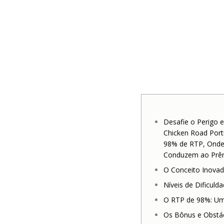
Desafie o Perigo 
Chicken Road Portu
98% de RTP, Onde 
Conduzem ao Prêm
O Conceito Inovad
Níveis de Dificuld
O RTP de 98%: Um
Os Bônus e Obstá