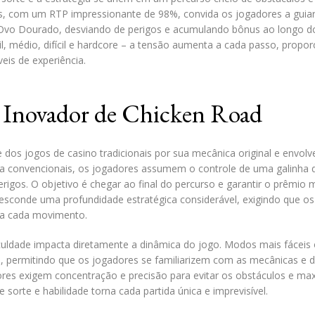
, com um RTP impressionante de 98%, convida os jogadores a guiar
Ovo Dourado, desviando de perigos e acumulando bônus ao longo 
ácil, médio, difícil e hardcore – a tensão aumenta a cada passo, prop
eis de experiência.
 Inovador de Chicken Road
 dos jogos de casino tradicionais por sua mecânica original e envol
a convencionais, os jogadores assumem o controle de uma galinha q
rigos. O objetivo é chegar ao final do percurso e garantir o prêmio
 esconde uma profundidade estratégica considerável, exigindo que o
 a cada movimento.
ficuldade impacta diretamente a dinâmica do jogo. Modos mais fácei
a, permitindo que os jogadores se familiarizem com as mecânicas e d
es exigem concentração e precisão para evitar os obstáculos e max
sorte e habilidade torna cada partida única e imprevisível.