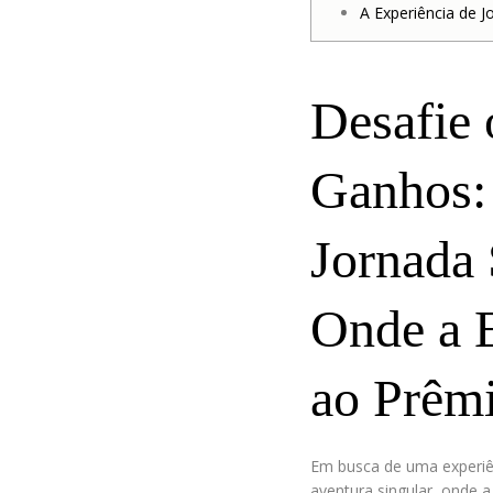
A Experiência de 
Desafie 
Ganhos: 
Jornada 
Onde a E
ao Prêmi
Em busca de uma experiê
aventura singular, onde 