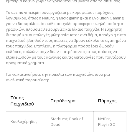
εμπειρία καζίνο χωρίς να χρειάζεται να βγείτε από το σπίτι σας.
Το
casino vincispin
συνεργάζεται με κορυφαίους παρόχους
λογισμικού, όπως η NetEnt, η Microgaming και η Evolution Gaming,
για να διασφαλίσει ότι κάθε παιχνίδι προσφέρει υψηλή ποιότητα
γραφικών, πλούσιες λειτουργίες και δίκαιο παιχνίδι. Η εύχρηστη
διεπαφή και οι επιλογές φιλτραρίσματος ανά θέμα, παρόχο ή τύπο
παιχνιδιού, βοηθούν τους παίκτες να βρουν εύκολα τα αγαπημένα
τους παιχνίδια. Επιπλέον, η πλατφόρμα προσφέρει δωρεάν
εκδόσεις πολλών παιχνιδιών, επιτρέποντας στους παίκτες να
εξοικειωθούν με τους κανόνες και τις λειτουργίες πριν ποντάρουν
πραγματικά χρήματα.
Για να κατανοήσετε την ποικιλία των παιχνιδιών, ιδού μια
αναλυτική παρουσίαση:
Τύπος
Παράδειγμα
Πάροχος
Παιχνιδιού
Starburst, Book of
NetEnt,
Κουλοχέρηδες
Dead
Play’n GO