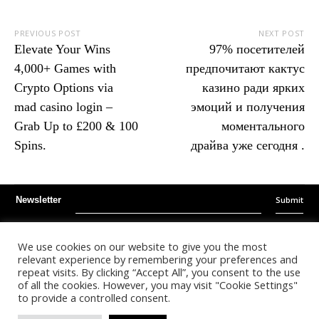
PREVIOUS POST
NEXT POST
Elevate Your Wins
97% посетителей
4,000+ Games with
предпочитают кактус
Crypto Options via
казино ради ярких
mad casino login –
эмоций и получения
Grab Up to £200 & 100
моментального
Spins.
драйва уже сегодня .
Submit
Newsletter
Instagram
Facebook
Youtube
We use cookies on our website to give you the most
relevant experience by remembering your preferences and
repeat visits. By clicking “Accept All”, you consent to the use
©
2026
- Kalonda Luxury B.V. - All Rights Reserved
of all the cookies. However, you may visit "Cookie Settings"
to provide a controlled consent.