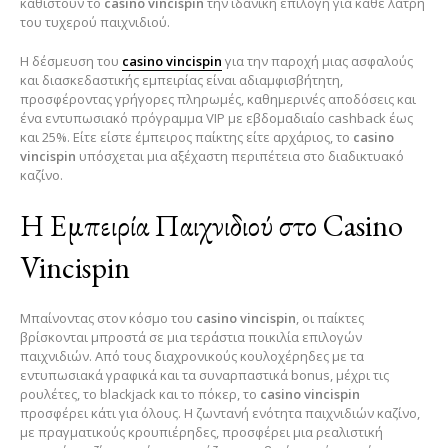
καθιστούν το
casino vincispin
την ιδανική επιλογή για κάθε λάτρη
του τυχερού παιχνιδιού.
Η δέσμευση του
casino vincispin
για την παροχή μιας ασφαλούς
και διασκεδαστικής εμπειρίας είναι αδιαμφισβήτητη,
προσφέροντας γρήγορες πληρωμές, καθημερινές αποδόσεις και
ένα εντυπωσιακό πρόγραμμα VIP με εβδομαδιαίο cashback έως
και 25%. Είτε είστε έμπειρος παίκτης είτε αρχάριος, το
casino
vincispin
υπόσχεται μια αξέχαστη περιπέτεια στο διαδικτυακό
καζίνο.
Η Εμπειρία Παιχνιδιού στο Casino
Vincispin
Μπαίνοντας στον κόσμο του
casino vincispin
, οι παίκτες
βρίσκονται μπροστά σε μια τεράστια ποικιλία επιλογών
παιχνιδιών. Από τους διαχρονικούς κουλοχέρηδες με τα
εντυπωσιακά γραφικά και τα συναρπαστικά bonus, μέχρι τις
ρουλέτες, το blackjack και το πόκερ, το
casino vincispin
προσφέρει κάτι για όλους. Η ζωντανή ενότητα παιχνιδιών καζίνο,
με πραγματικούς κρουπιέρηδες, προσφέρει μια ρεαλιστική