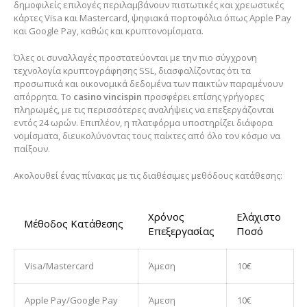
δημοφιλείς επιλογές περιλαμβάνουν πιστωτικές και χρεωστικές
κάρτες Visa και Mastercard, ψηφιακά πορτοφόλια όπως Apple Pay
και Google Pay, καθώς και κρυπτονομίσματα.
Όλες οι συναλλαγές προστατεύονται με την πιο σύγχρονη
τεχνολογία κρυπτογράφησης SSL, διασφαλίζοντας ότι τα
προσωπικά και οικονομικά δεδομένα των παικτών παραμένουν
απόρρητα. Το
casino vincispin
προσφέρει επίσης γρήγορες
πληρωμές, με τις περισσότερες αναλήψεις να επεξεργάζονται
εντός 24 ωρών. Επιπλέον, η πλατφόρμα υποστηρίζει διάφορα
νομίσματα, διευκολύνοντας τους παίκτες από όλο τον κόσμο να
παίξουν.
Ακολουθεί ένας πίνακας με τις διαθέσιμες μεθόδους κατάθεσης:
Χρόνος
Ελάχιστο
Μέθοδος Κατάθεσης
Επεξεργασίας
Ποσό
Visa/Mastercard
Άμεση
10€
Apple Pay/Google Pay
Άμεση
10€